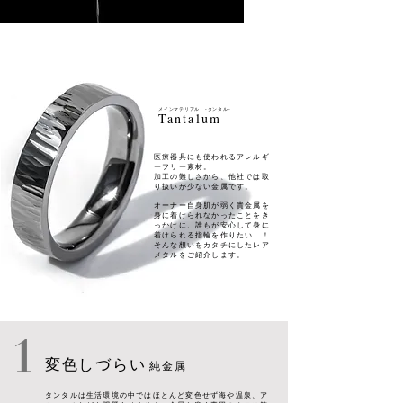
メインマテリアル -タンタル-
Tantalum
医療器具にも使われるアレルギ
ーフリー素材。
加工の難しさから、他社では取
り扱いが少ない金属です。
オーナー自身肌が弱く貴金属を
身に着けられなかったことをき
っかけに、誰もが安心して身に
着けられる指輪を作りたい…！
そんな想いをカタチにしたレア
メタルをご紹介します。
1
変色しづらい
純金属
タンタルは生活環境の中ではほとんど変色せず海や温泉、ア