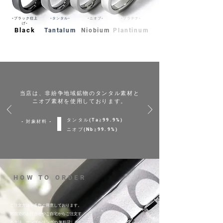
-ブラック仕上
-タンタル-
-ニオブ-
-プラチナ-
げ-
Black
Tantalum
Niobium
Plantinum
当店は、非紛争地域鉱物のタンタル素材と
ニオブ素材を使用しております。
タンタル(Ta≧99.9%)
- 対象材料 -
ニオブ(Nb≧99.9%)
HOW TO ORDER
ご注文方法を多数ご用意しております。
対面でのお打合せやご自宅からご注文す
る方法、サンプルリングの 無料貸し出し