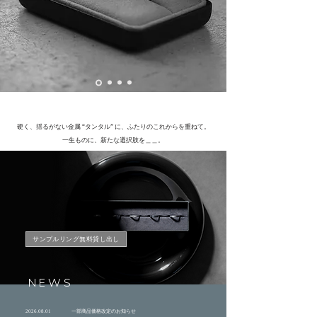
硬く、揺るがない金属 “タンタル” に、ふたりのこれからを重ねて。
一生ものに、新たな選択肢を＿＿
。
サンプルリング無料貸し出し
NEWS
2026.08.01 一部商品価格改定のお知らせ