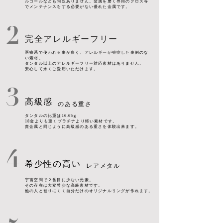
ルコールなども問題ありません。金属を磨く専用のクロス等
でメンテナンスをする必要がない優れた金属です。
2
完全アレルギーフリー
医療系で使われる事が多く、アレルギーが発症した事例のな
い素材。
タンタル以上のアレルギーフリー対応素材はありません。
安心して永くご愛用いただけます。
3
高級感
のある重さ
タンタルの比重は16.65g
18金よりも重くプラチナより軽い素材です。
貴金属と同じように高級感のある重さを体験出来ます。
4
希少性の高い
レアメタル
宇宙空間で２番目に少ない元素。
その存在は大変希少な高級素材です。
他の人と被りにくく自分だけのオリジナルリングが作れます。