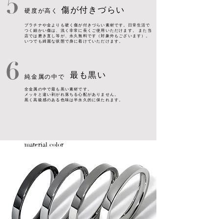
5
​傷が付きづらい
​硬度が高く
プラチナや金よりも硬く傷が付きづらい素材です。日常生活で
つく細かい傷は、浅く非常に長くご使用いただけます。 また当
店では磨き直し等が、永久無料で​す（対象外もございます）。
いつでも綺麗な状態で身に着けていただけます。
6
最も黒い
純金属の中で
全金属の中で最も黒い素材です。
メッキと違い剥がれ落ちる心配がありません。
黒く高級感のある色味は半永久的に保たれます。
material color