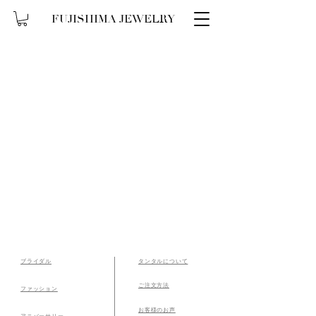
FUJISHIMA JEWELRY
ブライダル
タンタルについて
​ご注文方法
​ファッション
​お客様のお声