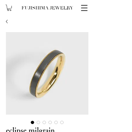
FUJISHIMA JEWELRY
eclipse milgrain