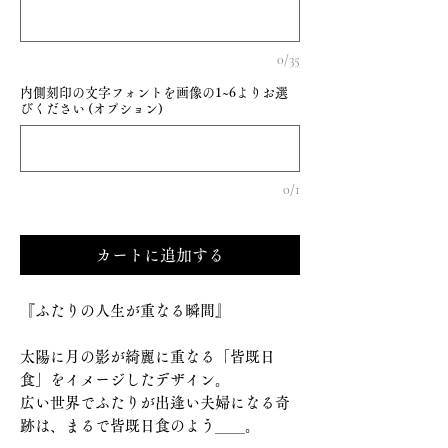
0/35
内側刻印の文字フォントを画像の1~6よりお選
びください (オプション)
0/1
カートに追加する
『ふたりの人生が重なる瞬間』
太陽に月の影が綺麗に重なる「皆既日
食」をイメージしたデザイン。
広い世界でふたりが出逢い夫婦になる奇
跡は、まるで皆既日食のよう＿＿。