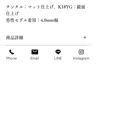
タンタル：マット仕上げ、K18YG：鏡面
仕上げ
男性モデル着用：4.0mm幅
商品詳細
・タンタルリング幅：3.0mm or
納期について
4.0mm（4.0mmの場合は+¥22,000）
Phone
Email
LINE
Instagram
・素材：K18 × タンタル / ニオブ
・ご注文からお届けまで約2ヶ月ほどお時
・0.5号刻みでのサイズや上記以外のサイ
カスタムについて
間を頂戴しております。詳細につきまし
ズをご希望の方はring size欄［その他］を
てはご注文後メールにてご案内差し上げ
・無料で刻印をお入れできます。ご希望
指定し、備考欄にてご記載ください。
ます。ご理解とご協力のほど、何卒よろ
アフターサービスについて
の方は＜リング内側刻印（オプション）
・ご覧いただいているモニターや光の当
しくお願い申し上げます。
＞欄にてご記載ください。
たり方により実際の商品と色味が違って
・詳細は、「MAINTENANCE」ページ
※文字数制限なし
返品・交換について
見える場合がございますのでご了承くだ
にてご確認ください。
さい。
・「CONTACT」ページよりご連絡方法
・FUJISHIMA JEWELRY では、すべて
をお選びいただきご連絡の上、お好きな
のご注文においてオーダーメイドで制作
発送方法でご返送ください。片道送料の
しているため、一切のキャンセル・返品
みお客様負担とさせていただいておりま
および交換は承っておりません。