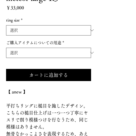
価格
￥33,000
ring size
*
ご購入アイテムについての用途
*
カートに追加する
【 anew 】
平打ちリングに槌目を施したデザイン。
こちらの槌目仕上げは一つ一つ丁寧にヤ
スリで削り模様つけを行なうため、同じ
模様はありません。
無骨なかっこよさを表現するため、あえ