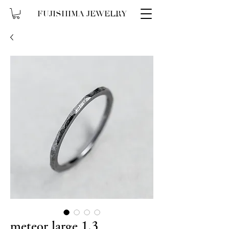
FUJISHIMA JEWELRY
meteor large 1.3