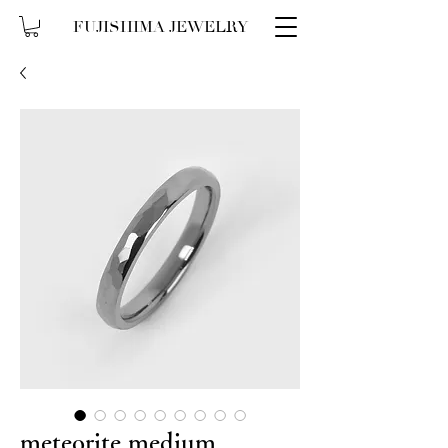
FUJISHIMA JEWELRY
meteorite medium