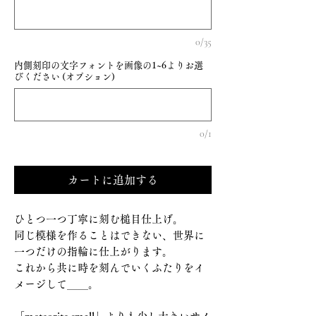
0/35
内側刻印の文字フォントを画像の1~6よりお選
びください (オプション)
0/1
カートに追加する
ひとつ一つ丁寧に刻む槌目仕上げ。
同じ模様を作ることはできない、世界に
一つだけの指輪に仕上がります。
これから共に時を刻んでいくふたりをイ
メージして＿＿。