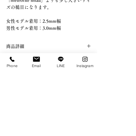
「meteorite small」よりも少し大きいサイ
ズの槌目になります。
女性モデル着用：2.5mm幅
男性モデル着用：3.0mm幅
商品詳細
・リング幅：2.0mm / 2.5mm
納期について
/ 3.0mm（幅が0.5mm増えるごとに＋
Phone
Email
LINE
Instagram
¥11,000-）
・ご注文からお届けまで約2ヶ月ほどお時
・素材：タンタル / タンタル ブラック仕
カスタムについて
間を頂戴しております。詳細につきまし
上げ (+¥11,000）/ ニオブ
てはご注文後メールにてご案内差し上げ
・無料で刻印を入れることが可能となっ
・0.5号刻みでのサイズや上記以外のサイ
ます。ご理解とご協力のほど、何卒よろ
アフターサービスについて
ております。ご希望の方は＜リング内側
ズをご希望の方はring size欄［その他］を
しくお願い申し上げます。
刻印（オプション）＞欄にてご記載くだ
指定し、備考欄にてご記載ください。
・詳細は、「MAINTENANCE」ページ
さい。
返品・交換について
・ご覧いただいているモニターや光の当
にてご確認ください。
※文字数制限なし
たり方により実際の商品と色味が違って
・「CONTACT」ページよりご連絡方法
・FUJISHIMA JEWELRY では、すべて
見える場合がございますのでご了承くだ
をお選びいただきご連絡の上、お好きな
のご注文においてオーダーメイドで制作
さい。
発送方法でご返送ください。片道送料の
しているため、一切のキャンセル・返品