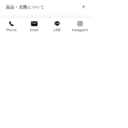
返品・交換について
・FUJISHIMA JEWELRY では、すべて
のご注文においてオーダーメイドで制作
Phone
Email
LINE
Instagram
しているため、一切のキャンセル・返品
および交換は承っておりません。
​・指輪が完成する前（制作段階）につき
ブライダル
タンタルについて
ましては、ご購入金額の50％のお支払い
​ご注文方法
でキャンセルが可能です。
​ファッション
​お客様のお声
​アニバーサリー
​人気ランキング
ONLINE SHOP
​よくある質問
FUJISHIMA JEWELRYについて
NEWS
​特定商取引法に基づく表記
プライバシーポリシー
会社概要