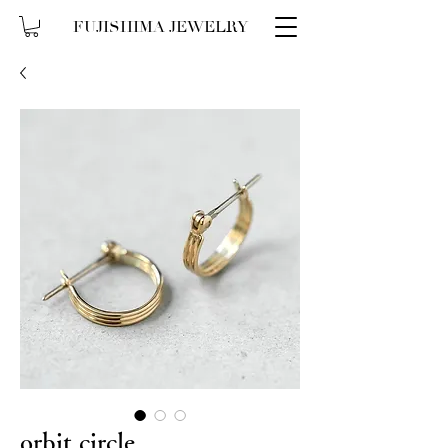
FUJISHIMA JEWELRY
orbit circle