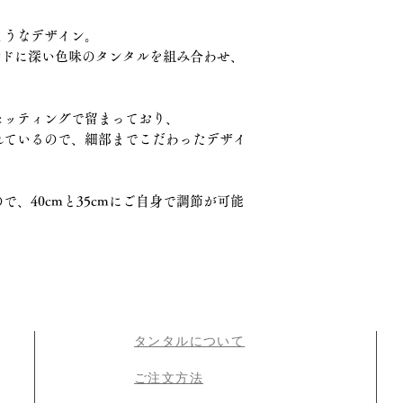
ようなデザイン。
ルドに深い色味のタンタルを組み合わせ、
。
セッティングで留まっており、
れているので、細部までこだわったデザイ
、40cmと35cmにご自身で調節が可能
タンタルについて
​ご注文方法