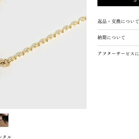
カ
返品・交換につい
・FUJISHIMA 
納期について
おいてオーダーメ
キャンセル・返品
・ご注文は毎月末
​・指輪が完成する
アフターサービス
定しております。
ご購入金額の50％
ルにてご案内差し
・チェーン切れは
す。
ど、何卒よろしく
ますので、ご安心
・磨き直しは永久
い。（送料片道の
ます。）
ンタル