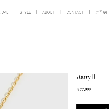
IDAL
STYLE
ABOUT
CONTACT
ご予約
starryⅡ
価格
￥77,000