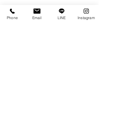
Phone
Email
LINE
Instagram
価格
the moon
￥99,000
the sun
ブライダル
タンタルについて