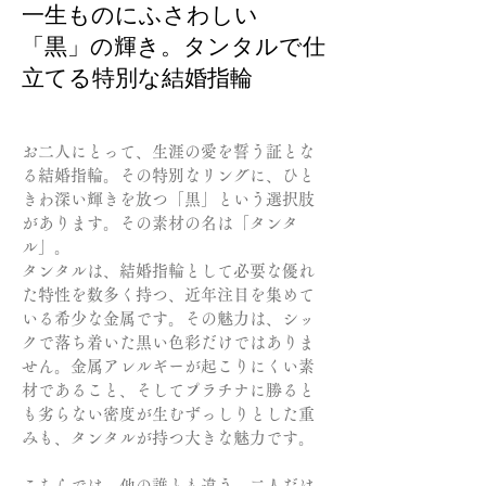
一生ものにふさわしい
「黒」の輝き。タンタルで仕
立てる特別な結婚指輪
お二人にとって、生涯の愛を誓う証とな
る結婚指輪。その特別なリングに、ひと
きわ深い輝きを放つ「黒」という選択肢
があります。その素材の名は「タンタ
ル」。
タンタルは、結婚指輪として必要な優れ
た特性を数多く持つ、近年注目を集めて
いる希少な金属です。その魅力は、シッ
クで落ち着いた黒い色彩だけではありま
せん。金属アレルギーが起こりにくい素
材であること、そしてプラチナに勝ると
も劣らない密度が生むずっしりとした重
みも、タンタルが持つ大きな魅力です。
こちらでは、他の誰とも違う、二人だけ