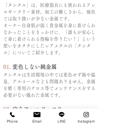
「タンタル」は、医療器具にも使われるアレ
ルギーフリー素材。加工の難しさから、他社
では取り扱いが少ない金属です。
オーナー自身肌が弱く貴金属を身に着けられ
なかったことをきっかけに、「誰もが安心し
て身に着けられる指輪を作りたい！」という
想いをカタチにしたレアメタルの「タンタ
ル」についてご紹介します。
01.
変色しない純金属
タンタルは生活環境の中では変色せず海や温
泉、アルコールなども問題ありません。金属
を磨く専用のクロス等でメンテナンスをする
必要がない優れた金属です。
02.
完全アレルギーフリー
医療系で使われる事が多く、金属アレルギー
Phone
Email
LINE
Instagram
が発症した事例のない素材。タンタル以上の
アレルギーフリー対応素材はありません。安
心して永くご愛用いただけます。