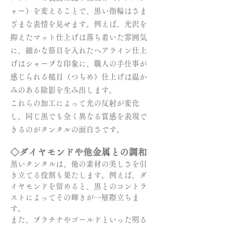
ャー）を変えることで、黒い指輪はさま
ざまな表情を見せます。例えば、光沢を
抑えたマット仕上げは落ち着いた雰囲気
に、細かな筋目を入れたヘアライン仕上
げはシャープな印象に、職人の手仕事が
感じられる槌目（つちめ）仕上げは温か
みのある陰影を生み出します。
これらの加工によって光の反射が変化
し、同じ黒でも全く異なる質感を表現で
きるのがタンタルの面白さです。
◇ダイヤモンドや他金属との調和
黒いタンタルは、他の素材の美しさを引
き立てる役割も果たします。例えば、ダ
イヤモンドを留めると、黒とのコントラ
ストによってその輝きが一層際立ちま
す。
また、プラチナやゴールドといった明る