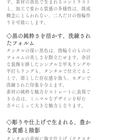
す。素材の黒色で生まれるコントラスト
と、加工で変わる質感の多様性は、既成
概念にとらわれない、二人だけの指輪作
りを可能にします。
◇黒の純粋さを活かす、洗練され
たフォルム
タンタルの深い黒色は、指輪そのものの
フォルムの美しさを際立たせます。余計
な装飾を排したシンプルな甲丸リングや
平打ちリングも、タンタルで仕立てるこ
とで、凛とした存在感を放ち、モダンで
洗練された印象を与えます。
素材の純粋な魅力をストレートに表現で
きる点は、ミニマルなデザインを好む
方々にとって大きな魅力となります。
◇彫りや仕上げで生まれる、豊か
な質感と陰影
タンタルの表面に施す仕上げ（テクスチ