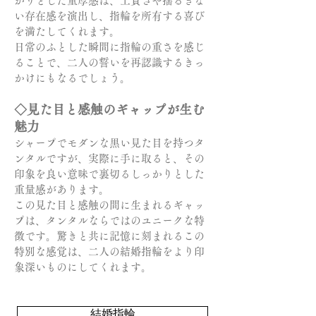
かりとした重厚感は、上質さや揺るぎな
い存在感を演出し、指輪を所有する喜び
を満たしてくれます。
日常のふとした瞬間に指輪の重さを感じ
ることで、二人の誓いを再認識するきっ
かけにもなるでしょう。
◇見た目と感触のギャップが生む
魅力
シャープでモダンな黒い見た目を持つタ
ンタルですが、実際に手に取ると、その
印象を良い意味で裏切るしっかりとした
重量感があります。
この見た目と感触の間に生まれるギャッ
プは、タンタルならではのユニークな特
徴です。驚きと共に記憶に刻まれるこの
特別な感覚は、二人の結婚指輪をより印
象深いものにしてくれます。
結婚指輪