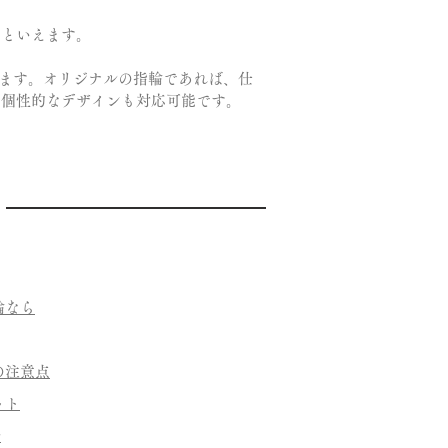
めといえます。
ております。オリジナルの指輪であれば、仕
ん個性的なデザインも対応可能です。
輪なら
の注意点
ット
介