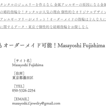
タンタルのジュエリーを作るなら 金属アレルギーの原因になる金
の婚約指輪を！タンタルが人気の理由 個性的なオリジナルデザイ
アレルギーフリーがメリット！オーダーメイドの指輪はどんな人
に関するデータ・東京で個性的な結婚指輪をお探しなら
ダーメイド可能！Masayoshi Fujishima
［サイト名］
Masayoshi Fujishima
［住所］
東京都墨田区
［TEL］
050-5326-2254
［EMAIL］
masayoshi.f.jewelry@gmail.com