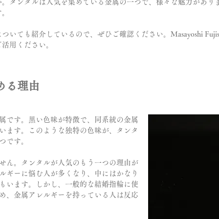
か。タンタルは人気を集めている金属の一つで、様々な魅力があり
す。
ても紹介しているので、ぜひご確認ください。Masayoshi Fuji
ご活用ください。
める理由
属です。黒い色味が特徴で、同系統の金属
います。このような独特の色味が、タンタ
つです。
せん。タンタルが人気のもう一つの理由が
ルギーに悩む人が多くなり、中にはかなり
もいます。しかし、一般的な結婚指輪に使
め、金属アレルギーを持っている人は反応